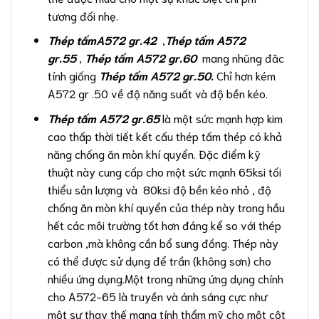
tương đối nhẹ.
Thép tấmA572 gr.42
,
Thép tấm A572
gr.55
,
Thép tấm A572 gr.60
mang nhũng đăc
tính giống
Thép tấm A572 gr.50.
Chỉ hơn kém
A572 gr .50 về độ năng suất và độ bền kéo.
Thép tấm A572 gr.65
là một sức mạnh hợp kim
cao thấp thời tiết kết cấu thép tấm thép có khả
năng chống ăn mòn khí quyển. Đặc điểm kỹ
thuật này cung cấp cho một sức mạnh 65ksi tối
thiểu sản lượng và 80ksi độ bền kéo nhỏ , độ
chống ăn mòn khí quyển của thép này trong hầu
hết các môi trường tốt hơn đáng kể so với thép
carbon ,mà không cần bổ sung đồng. Thép này
có thể được sử dụng để trần (không sơn) cho
nhiều ứng dụng.Một trong những ứng dụng chính
cho A572-65 là truyền và ánh sáng cực như
một sự thay thế mang tính thẩm mỹ cho một cột