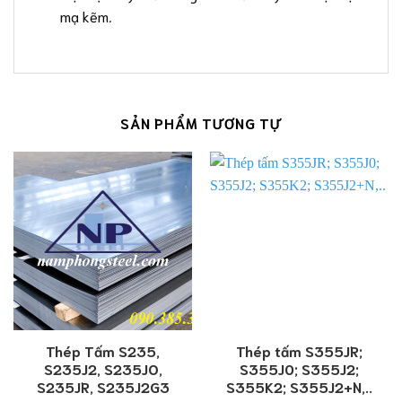
mạ kẽm
.
SẢN PHẨM TƯƠNG TỰ
Thép Tấm S235,
Thép tấm S355JR;
S235J2, S235JO,
S355J0; S355J2;
S235JR, S235J2G3
S355K2; S355J2+N,..