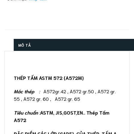
MÔ TẢ
THÉP TẤM ASTM 572 (A572M)
Mác thép
:
A572gr.42 , A572 gr.50 , A572 gr.
55 , A572 gr. 60 , A572 gr. 65
Tiêu chuẩn
:
ASTM, JIS,GOST,EN.. Thép Tấm
A572
ĐẶC ĐIỀM CÁC LỚP (GADE) CỦA THÉP TẤM A