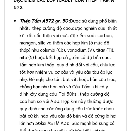
572
Thép Tấm A572 gr. 50
:Đươc sử dụng phổ biến
nhất, thép cường độ cao,được nghiên cứu ,thiết
kế rất cẩn thận với mức độ kiểm soát carbon,
mangan, silic và thêm các hợp kim (ở mức độ
thấp) như columbi (Cb), vanadium (V), titan (Ti),
nitơ (N) hoặc kết hợp cả ,,tấm có độ bền cao,
tấm hợp kim thấp, quy định đối với cầu, chịu lực
tốt hơn nhiệm vụ cơ cấu và yêu cầu tàu áp lực
nhẹ. Đề nghị cho tán, bắt vít, hoặc hàn cấu trúc,
chẳng hạn như bản mã và Cầu Tấm, khi có ý
định xây dựng cầu. Tại 50ksi, thép cường độ
cao hơn so với A36. Hợp kim này thường được
quy định cho các ứng dụng cấu trúc khác nhau
bất cứ khi nào yêu cầu độ bền và độ cứng là hơi
lớn hơn 36ksi ASTM A36. Sức mạnh bổ sung có
thể được mua cho một sự khác biệt chi phí