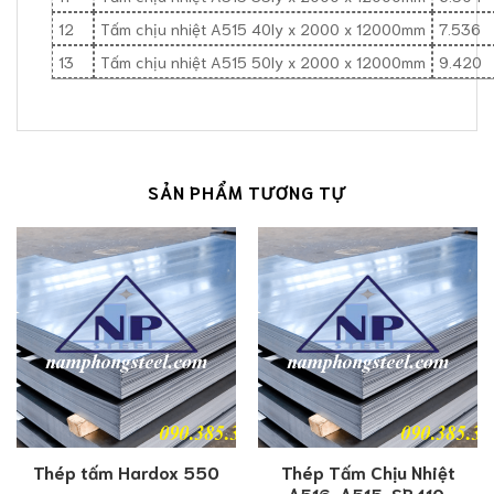
12
Tấm chịu nhiệt A515 40ly x 2000 x 12000mm
7.536
13
Tấm chịu nhiệt A515 50ly x 2000 x 12000mm
9.420
SẢN PHẨM TƯƠNG TỰ
Thép tấm Hardox 550
Thép Tấm Chịu Nhiệt
A516, A515, SB410,