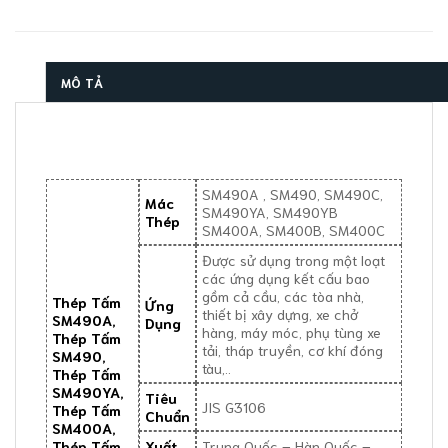
MÔ TẢ
SM490A , SM490, SM490C,
Mác
SM490YA, SM490YB
Thép
SM400A, SM400B, SM400C
Được sử dụng trong một loạt
các ứng dụng kết cấu bao
gồm cả cầu, các tòa nhà,
Thép Tấm
Ứng
thiết bị xây dựng, xe chở
SM490A,
Dụng
hàng, máy móc, phụ tùng xe
Thép Tấm
tải, tháp truyền, cơ khí đóng
SM490,
tàu,..
Thép Tấm
SM490YA,
Tiêu
JIS G3106
Thép Tấm
Chuẩn
SM400A,
Thép Tấm
Xuất
Trung Quốc – Hàn Quốc –