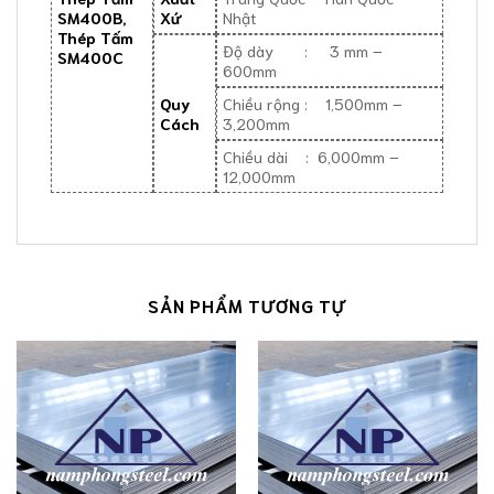
SM400B,
Xứ
Nhật
Thép Tấm
Độ dày : 3 mm –
SM400C
600mm
Quy
Chiều rộng : 1,500mm –
Cách
3,200mm
Chiều dài : 6,000mm –
12,000mm
SẢN PHẨM TƯƠNG TỰ