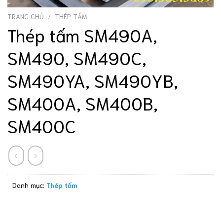
TRANG CHỦ
/
THÉP TẤM
Thép tấm SM490A,
SM490, SM490C,
SM490YA, SM490YB,
SM400A, SM400B,
SM400C
Danh mục:
Thép tấm