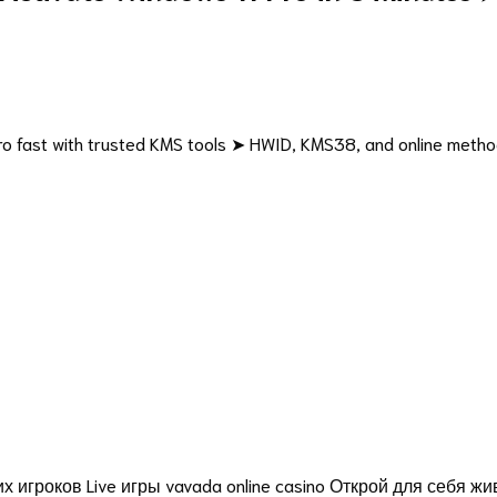
 Pro fast with trusted KMS tools ➤ HWID, KMS38, and online meth
игроков Live игры vavada online casino Открой для себя ж