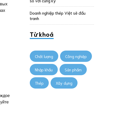
so với cùng kỳ
ивых
зах
Doanh nghiệp thép Việt sẽ đấu
tranh
Từ khoá
Chất lượng
Công nghiệp
Nhập khẩu
Sản phẩm
Thép
Xây dựng
аждое
вуйте