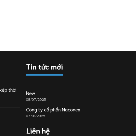
Tin tức mới
xếp thời
New
08/07/2025
Công ty cổ phần Naconex
07/01/2025
Liên hệ