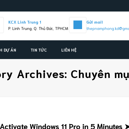
KCX Linh Trung 1
Gửi mail
P. Linh Trung, Q. Thủ Đức, TPHCM
thepnamphong.kd@gma
H DỰ ÁN
TIN TỨC
LIÊN HỆ
ry Archives:
Chuyên mụ
 Activate Windows 11 Pro in 5 Minutes 