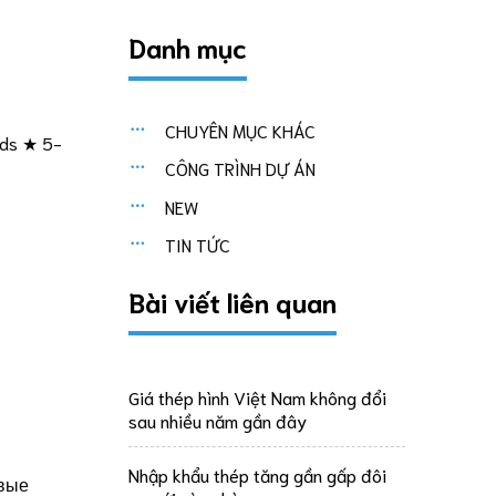
Danh mục
CHUYÊN MỤC KHÁC
ods ★ 5-
CÔNG TRÌNH DỰ ÁN
NEW
TIN TỨC
Bài viết liên quan
Giá thép hình Việt Nam không đổi
sau nhiều năm gần đây
Nhập khẩu thép tăng gần gấp đôi
ивые