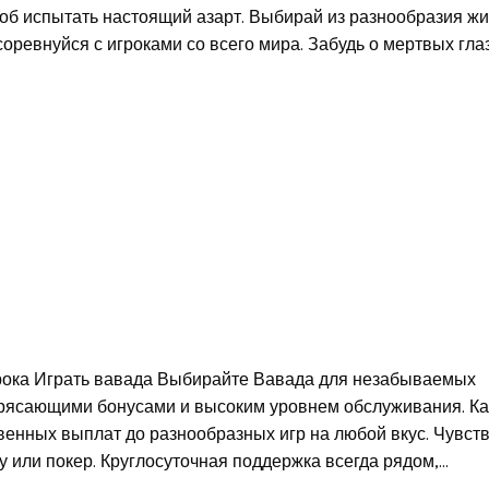
особ испытать настоящий азарт. Выбирай из разнообразия ж
оревнуйся с игроками со всего мира. Забудь о мертвых гла
грока Играть вавада Выбирайте Вавада для незабываемых
отрясающими бонусами и высоким уровнем обслуживания. К
венных выплат до разнообразных игр на любой вкус. Чувст
у или покер. Круглосуточная поддержка всегда рядом,…