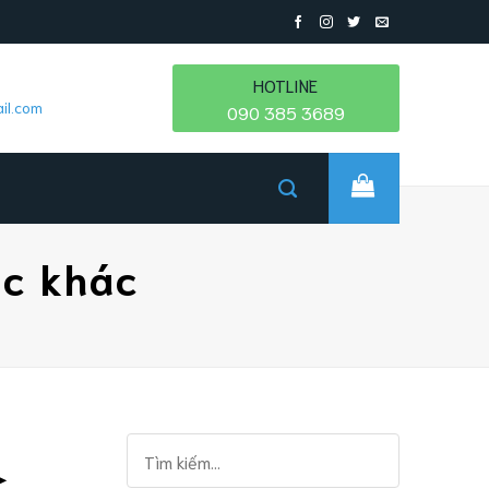
HOTLINE
il.com
090 385 3689
c khác
➤