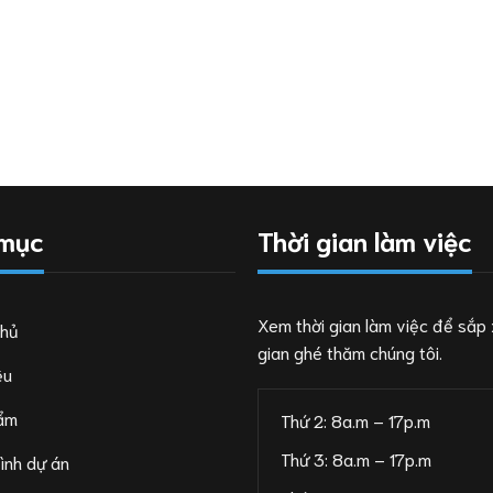
 mục
Thời gian làm việc
Xem thời gian làm việc để sắp 
chủ
gian ghé thăm chúng tôi.
ệu
ẩm
Thứ 2: 8a.m – 17p.m
Thứ 3: 8a.m – 17p.m
ình dự án