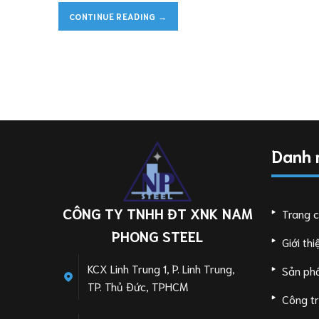
CONTINUE READING
→
Danh
CÔNG TY TNHH ĐT XNK NAM
Trang 
PHONG STEEL
Giới thi
KCX Linh Trung 1, P. Linh Trung,
Sản ph
TP. Thủ Đức, TPHCM
Công tr