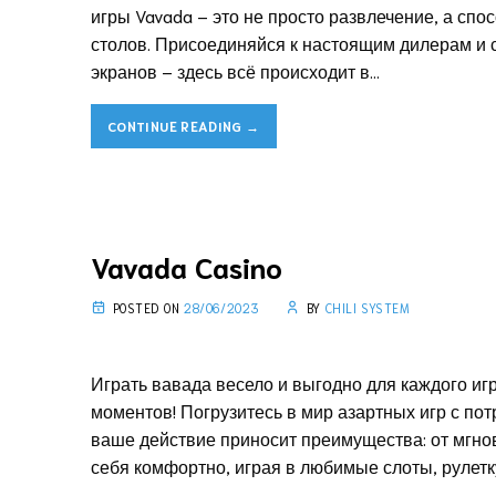
игры Vavada – это не просто развлечение, а сп
столов. Присоединяйся к настоящим дилерам и с
экранов – здесь всё происходит в…
CONTINUE READING
→
Vavada Casino
POSTED ON
28/06/2023
BY
CHILI SYSTEM
Играть вавада весело и выгодно для каждого и
моментов! Погрузитесь в мир азартных игр с п
ваше действие приносит преимущества: от мгно
себя комфортно, играя в любимые слоты, рулетк