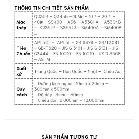
THÔNG TIN CHI TIẾT SẢN PHẨM
Q235B – Q345B – 16Mn – 10# – 20# –
Mác
40# – SS400 – A36 – A53Gr.A – A53Gr.B
thép
– S235JR – S355J2 – SM400A – SM400B
…
API 5CT – API 5L – GB 6479 – GB/T3091
Tiêu
– GB/T628 – JIS G 3101 – JIS G 3131 – JIS
Chuẩn
G3444 – EN 10210 – EN 10219 – KS D 3568
– ASTM …
Xuất
Trung Quốc – Hàn Quốc – Nhật – Châu Âu
xứ
Đường kính ngoài : 10mm x 20mm –
Quy
300mm x 500mm
cách
Độ dày : 3mm – 30mm
Chiều dài : 6,000mm – 12,000mm
SẢN PHẨM TƯƠNG TỰ