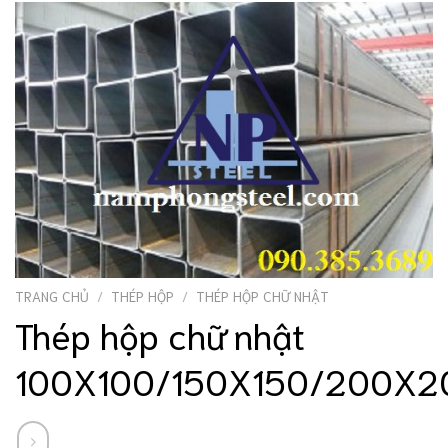
TRANG CHỦ
/
THÉP HỘP
/
THÉP HỘP CHỮ NHẬT
Thép hộp chữ nhật
100X100/150X150/200X2