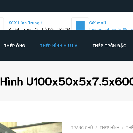
KCX Linh Trung 1
Gửi mail
P. Linh Trung, Q. Thủ Đức, TPHCM
thepnamphong.kd@gma
THÉP ỐNG
THÉP HÌNH H U I V
THÉP TRÒN ĐẶC
 Hình U100x50x5x7.5x6
TRANG CHỦ
/
THÉP HÌNH
/
THÉ