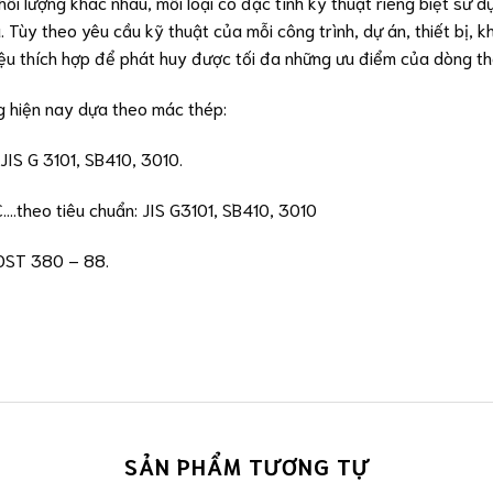
khối lượng khác nhau, mỗi loại có đặc tính kỹ thuật riêng biệt sử 
. Tùy theo yêu cầu kỹ thuật của mỗi công trình, dự án, thiết bị,
liệu thích hợp để phát huy được tối đa những ưu điểm của dòng th
g hiện nay dựa theo mác thép:
JIS G 3101, SB410, 3010.
theo tiêu chuẩn: JIS G3101, SB410, 3010
GOST 380 – 88.
SẢN PHẨM TƯƠNG TỰ