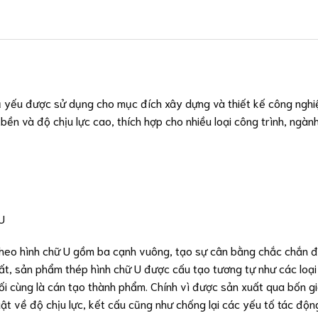
hủ yếu được sử dụng cho mục đích xây dựng và thiết kế công nghiệ
ền và độ chịu lực cao, thích hợp cho nhiều loại công trình, ngà
U
theo hình chữ U gồm ba cạnh vuông, tạo sự cân bằng chắc chắn 
uất, sản phẩm thép hình chữ U được cấu tạo tương tự như các loại 
i cùng là cán tạo thành phẩm. Chính vì được sản xuất qua bốn gia
t về độ chịu lực, kết cấu cũng như chống lại các yếu tố tác độn