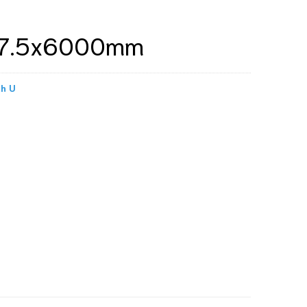
x7.5x6000mm
nh U