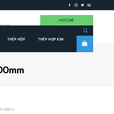
HOTLINE
il.com
090 385 3689
THÉP HỘP
THÉP HỢP KIM
000mm
P HÌNH U