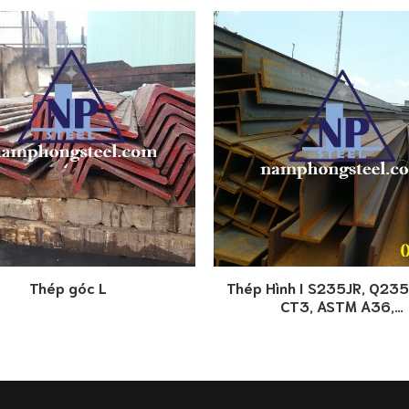
Thép góc L
Thép Hình I S235JR, Q23
CT3, ASTM A36,…