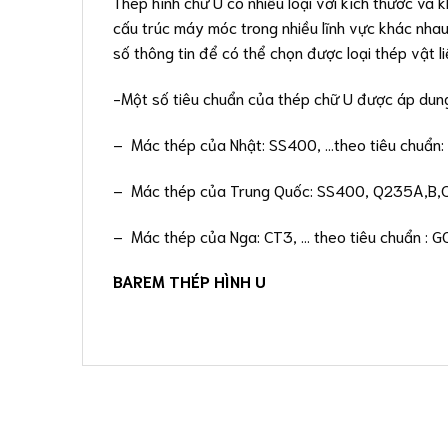
Thép hình chữ U có nhiều loại với kích thước và 
cấu trúc máy móc trong nhiều lĩnh vực khác nhau
số thông tin để có thể chọn được loại thép vật 
-Một số tiêu chuẩn của thép chữ U được áp dun
– Mác thép của Nhật: SS400, …theo tiêu chuẩn: 
– Mác thép của Trung Quốc: SS400, Q235A,B,C….
– Mác thép của Nga: CT3, … theo tiêu chuẩn : 
BAREM THÉP HÌNH U