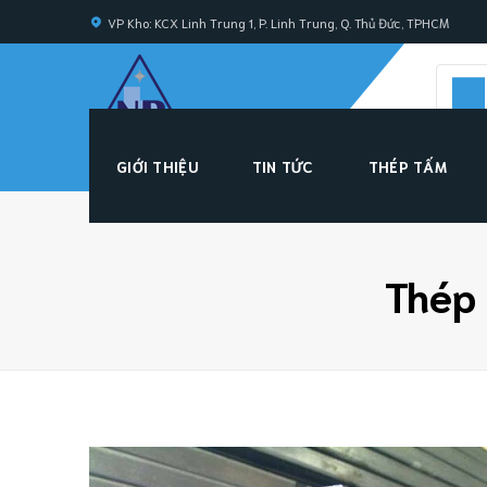
Skip
VP Kho: KCX Linh Trung 1, P. Linh Trung, Q. Thủ Đức, TPHCM
to
content
GIỚI THIỆU
TIN TỨC
THÉP TẤM
Thép