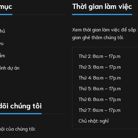
 mục
Thời gian làm việc
Xem thời gian làm việc để sắp 
chủ
gian ghé thăm chúng tôi.
ệu
ẩm
Thứ 2: 8a.m – 17p.m
Thứ 3: 8a.m – 17p.m
ình dự án
Thứ 4: 8a.m – 17p.m
Thứ 5: 8a.m – 17p.m
Thứ 6: 8a.m – 17p.m
dõi chúng tôi
Thứ 7: 8a.m – 17p.m
Chủ nhật: nghỉ
ội của chúng tôi: