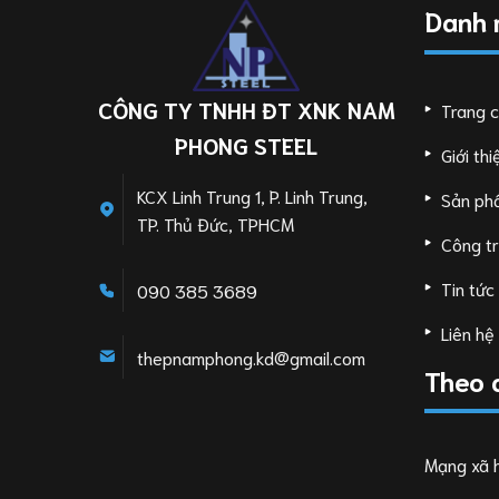
Danh
CÔNG TY TNHH ĐT XNK NAM
Trang 
PHONG STEEL
Giới thi
KCX Linh Trung 1, P. Linh Trung,
Sản ph
TP. Thủ Đức, TPHCM
Công tr
Tin tức
090 385 3689
Liên hệ
thepnamphong.kd@gmail.com
Theo 
Mạng xã h